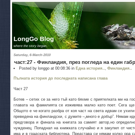
LongGo Blog
where the story began..
Saturday, 6-March-2010
част:27 - Финландия, през погледа на един габ
Posted by longgo at 00:08:36 in
Една история..
,
Финландия..
Пълната история до последната написана глава
Част 27
Ботев – сетих се за него тъй като бяхме с приятелката ми на г
главата на фамилията се изживява малко като поет. Сега ще
Общото е че когато разбра от коя част на света идвам се ухили
преведена на финландски, с думите –„много е добър”. Нямам иде
предговора и финала на книгата за самият автор,но определн
чужденец. Попаднал на книжката случайно и я закупил от чис
има и в градската библиотека. Представа си нямам колко ора с