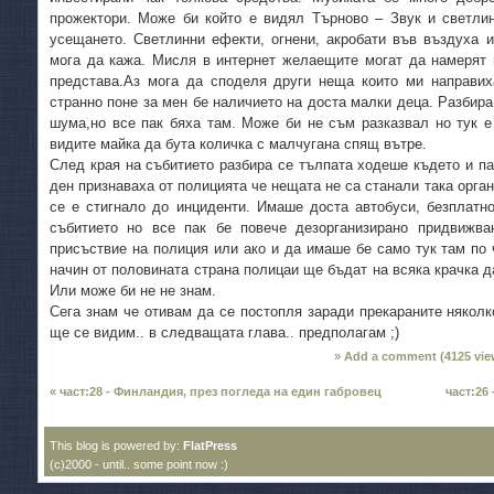
прожектори. Може би който е видял Търново – Звук и светлин
усещането. Светлинни ефекти, огнени, акробати във въздуха и
мога да кажа. Мисля в интернет желаещите могат да намерят 
представа.Аз мога да споделя други неща които ми направих
странно поне за мен бе наличието на доста малки деца. Разбира
шума,но все пак бяха там. Може би не съм разказвал но тук е
видите майка да бута количка с малчугана спящ вътре.
След края на събитието разбира се тълпата ходеше където и п
ден признаваха от полицията че нещата не са станали така орган
се е стигнало до инциденти. Имаше доста автобуси, безплатно
събитието но все пак бе повече дезорганизирано придвижв
присъствие на полиция или ако и да имаше бе само тук там по 
начин от половината страна полицаи ще бъдат на всяка крачка да
Или може би не не знам.
Сега знам че отивам да се постопля заради прекараните няколко
ще се видим.. в следващата глава.. предполагам ;)
Add a comment (
4125
vie
« част:28 - Финландия, през погледа на един габровец
част:26
This blog is powered by:
FlatPress
(c)2000 - until.. some point now :)