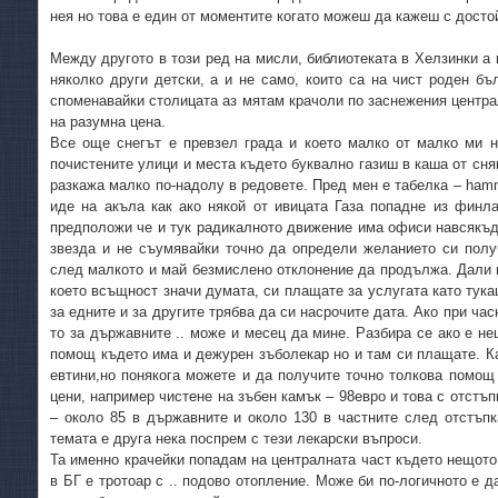
нея но това е един от моментите когато можеш да кажеш с досто
Между другото в този ред на мисли, библиотеката в Хелзинки а 
няколко други детски, а и не само, които са на чист роден бъл
споменавайки столицата аз мятам крачоли по заснежения центра
на разумна цена.
Все още снегът е превзел града и което малко от малко ми н
почистените улици и места където буквално газиш в каша от сняг
разкажа малко по-надолу в редовете. Пред мен е табелка – hamm
иде на акъла как ако някой от ивицата Газа попадне из финл
предположи че и тук радикалното движение има офиси навсякъд
звезда и не съумявайки точно да определи желанието си получ
след малкото и май безмислено отклонение да продължа. Дали 
което всъщност значи думата, си плащате за услугата като тук
за едните и за другите трябва да си насрочите дата. Ако при час
то за държавните .. може и месец да мине. Разбира се ако е н
помощ където има и дежурен зъболекар но и там си плащате. Кат
евтини,но понякога можете и да получите точно толкова помощ 
цени, например чистене на зъбен камък – 98евро и това с отстъп
– около 85 в държавните и около 130 в частните след отстъпк
темата е друга нека поспрем с тези лекарски въпроси.
Та именно крачейки попадам на централната част където нещото
в БГ е тротоар с .. подово отопление. Може би по-логичното е д