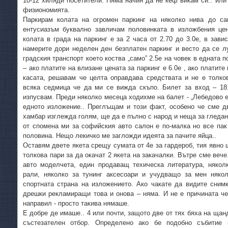
10-12 хиляди посетители. Няма начин да не кеф викам си.. ил
физиономията.
Паркирам колата на огромен паркинг на няколко нива до са
ентусиазъм буквално завличам половинката в изложбения цент
колата в града на паркинг е за 2 часа от 2.70 до 3.0е, в зав
намерите дори неделен ден безплатен паркинг и весто да се л
градския транспорт което коства „само” 2.5е на човек в едната 
– ако платите на влизане цената за паркинг е 6.0е , ако платите 
касата, решавам че целта оправдава средствата и не е толко
всяка седмица че да ми се вижда скъпо. Билет за вход – 18.
изпусвам. Преди няколко месеца ходихме на балет - „Лебедово ез
едното изложение.. Преглъщам и този факт, особено че сме дв
хамбар изглежда голям, ще да е пълно с народ и неща за гледан
от спомена ми за софийския авто салон е по-малка но все пак
половина. Нещо лекичко ме загложди идеята за пачите яйца..
Оставям двете якета срещу сумата от 4е за гардероб, тия явно
толкова пари за да окачат 2 якета на закачалки. Вътре сме веч
авто моделчета, един продаващ техическа литература, няко
рали, няколко за тунинг аксесоари и учудващо за мен някол
спортната страна на изложението. Ако чакате да видите сним
дрешки рекламиращи това и онова – няма. И не е причината че
направил - просто такива нямаше.
Е добре де имаше.. 4 или почти, защото две от тях бяха на щан
състезателен отбор. Определено ако бе подобно събитие