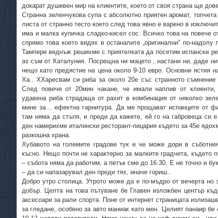
докарат душевен мир на клиентите, което от своя страна ще до
Странна зеленчукова супа с абсолютно приятен аромат, топчета 
листа от странно тесто което след това явно е варено в изключи
има и малка купичка сладко-кисел сос. Всичко това на повече о
спрямо това което видях в останалите „оригинални” по-надолу
Тампере веднъж решихме с приятелката да посетим испански рес
аз съм от Каталуния. Посрещна ни мацето , настани ни, даде ни
нещо като предястие на цена около 9-10 евро. Основни ястия на
Ха.. ХХаресвам си риба за около 20е със странното съмнение
След повече от 20мин чакане, че имали наплив от клиенти,
удавена риба страдаща от рахит в комбинация от няколко зел
мине за… ефектна гарнитура. Да ме прощават испанците от фи
там няма да стъпя, и преди да кажете, ей го на габровеца си 
ден намерихме италински ресторант-пицария където за 45е ядохм
разкошна храна.
Хубавото на големите градове тук е че може дори в съботни
късно. Нещо почти не характерно за малките градчета, където 
– събота няма да работим, а петък сме до 16:30. Е не точно и бу
– да си напазарувал ден преди тях, иначе гориш..
Добро утро столица. Утрото може да е по-мъдро от вечерта но 
добър. Целта на това пътуване бе Главен изложбен център къд
аксесоари за рали спорта. Поне от интернет страницата излизаш
за гледане, особено за авто маниак като мен. Целият панаир бе