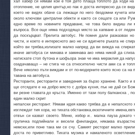
хал хабер си нямам кой е тоя дето плаща топлото да ходи на 
отопление, не целия център,но пак е доста интересно да се вид
което не видях обаче са лежащи по него бездомни кучета или
около ключови централни обекти и както се сещате са или Р
едно време по новините предаване, че това било видиш ли 
въпроса. Все още няма подходящо място за хапване а от леден
да поскърцват. Прелита автобус. Не помня дали разказвах но
чисти, и което е интересното ако не си вдигнете ръката не спир
който ви трябва,излизате малко напред да ви вижда на спиркат
иначе автобуса си минава и заминава ако няма никой да слиза
натискате стоп бутона и шофьора знае че има мераклия да напус
озадачаващо – не стига че са относително чисти ами са и топ
Вече няколко пъти виждам и от по-модерните които ясно са на п
тавана на автобуса.
Ресторанти, ресторанти и заведения за бързо хранене. Както и 
ще отсядате е на добро място с добра кухня, пък не дай си Бож
ви резне главата до кръста. Именно от тази полу балканска , п
един малко скрит
непалски ресторант. Нямам идея какво трябва да е непалското я
изглеждат тия хора, но тихата обстановка,екзотичните имена,евт
отвън си казват своето. Меню, избор и.. малка пауза докато
групичка подпийнали и весели финландки, някаква възрастн
немски,или поне така ми се счу. Самият ресторат малко прили
доста по приветливо. Тихата музика и намаленото осветление