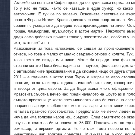
Изложбения център в София щеше да се чуди всеки нормален мъ
То у нас не така.. както се казваше в един хумор, но какво
автомобили. Е тук бе по забавно. Основната светлина бе върх
новото Ферари Италия.Красива,ниска червена спортна кола. Вина
сравнят с усещането да видиш това произведение на живо. Оста
порше, ламборгини, ягуар,лотус и астон мартин. Няколкото аме
додж само добавяха приятен тонус у посетителите, особено у на
иха, тате виж” и т.н.
Разказвайки за това изложение, се сещам за произношениет
отнесе, но това е малко от малко свързано отново с колите. Тук,
това което се вижда или пише. Може би поради този факт з
странни когато Пежо бива наричано – пеугеот, фолсваген джета е
с автомобилните преживявания и да спомена нещо от друга стра
2011 – е годината в която град Турку е избран за евро столи
понятие, но за тази една година в изложбените зали, концертн
и творци от цяла европа. За да бъде всико много официално 
мразовита съботна вечер час преди началото на шоуто аз и поло
същото пристанище което през миналото лято бе сцена на свет
направен заради свободното място за заря и светлинни ефек
изпълва празното пространство. Предполагах че лекия леден в
няма да има толкова народ но.. сбърках. След събитието се оказ
шоу на открито са били повече от 35 000. Подскачахме на едно
режисьор, и циркови артисти. Не че съм Тома неверни но н
инвестирани чак толкова средства. Музиката бе много добр