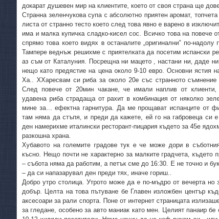
докарат душевен мир на клиентите, което от своя страна ще до
Странна зеленчукова супа с абсолютно приятен аромат, топчета 
листа от странно тесто което след това явно е варено в изключи
има и малка купичка сладко-кисел сос. Всичко това на повече о
спрямо това което видях в останалите „оригинални” по-надолу
Тампере веднъж решихме с приятелката да посетим испански рес
аз съм от Каталуния. Посрещна ни мацето , настани ни, даде ни
нещо като предястие на цена около 9-10 евро. Основни ястия на
Ха.. ХХаресвам си риба за около 20е със странното съмнение
След повече от 20мин чакане, че имали наплив от клиенти,
удавена риба страдаща от рахит в комбинация от няколко зел
мине за… ефектна гарнитура. Да ме прощават испанците от фи
там няма да стъпя, и преди да кажете, ей го на габровеца си 
ден намерихме италински ресторант-пицария където за 45е ядохм
разкошна храна.
Хубавото на големите градове тук е че може дори в съботни
късно. Нещо почти не характерно за малките градчета, където 
– събота няма да работим, а петък сме до 16:30. Е не точно и бу
– да си напазарувал ден преди тях, иначе гориш..
Добро утро столица. Утрото може да е по-мъдро от вечерта но 
добър. Целта на това пътуване бе Главен изложбен център къд
аксесоари за рали спорта. Поне от интернет страницата излизаш
за гледане, особено за авто маниак като мен. Целият панаир бе