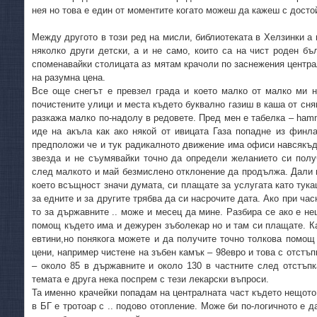
нея но това е един от моментите когато можеш да кажеш с досто
Между другото в този ред на мисли, библиотеката в Хелзинки а 
няколко други детски, а и не само, които са на чист роден бъл
споменавайки столицата аз мятам крачоли по заснежения центра
на разумна цена.
Все още снегът е превзел града и което малко от малко ми н
почистените улици и места където буквално газиш в каша от сняг
разкажа малко по-надолу в редовете. Пред мен е табелка – hamm
иде на акъла как ако някой от ивицата Газа попадне из финл
предположи че и тук радикалното движение има офиси навсякъд
звезда и не съумявайки точно да определи желанието си получ
след малкото и май безмислено отклонение да продължа. Дали 
което всъщност значи думата, си плащате за услугата като тук
за едните и за другите трябва да си насрочите дата. Ако при час
то за държавните .. може и месец да мине. Разбира се ако е н
помощ където има и дежурен зъболекар но и там си плащате. Кат
евтини,но понякога можете и да получите точно толкова помощ 
цени, например чистене на зъбен камък – 98евро и това с отстъп
– около 85 в държавните и около 130 в частните след отстъпк
темата е друга нека поспрем с тези лекарски въпроси.
Та именно крачейки попадам на централната част където нещото
в БГ е тротоар с .. подово отопление. Може би по-логичното е д