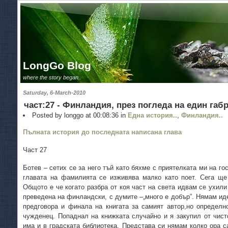
LongGo Blog
where the story began..
Saturday, 6-March-2010
част:27 - Финландия, през погледа на един габ
Posted by longgo at 00:08:36 in
Една история..
,
Финландия..
Пълната история до последната написана глава
Част 27
Ботев – сетих се за него тъй като бяхме с приятелката ми на г
главата на фамилията се изживява малко като поет. Сега ще
Общото е че когато разбра от коя част на света идвам се ухили
преведена на финландски, с думите –„много е добър”. Нямам иде
предговора и финала на книгата за самият автор,но определн
чужденец. Попаднал на книжката случайно и я закупил от чис
има и в градската библиотека. Представа си нямам колко ора с