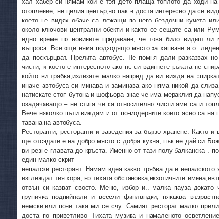
хал хабер си нямам кой е тоя дето плаща топлото да ходи на 
отопление, не целия център,но пак е доста интересно да се вид
което не видях обаче са лежащи по него бездомни кучета или
около ключови централни обекти и както се сещате са или Р
едно време по новините предаване, че това било видиш ли 
въпроса. Все още няма подходящо място за хапване а от леден
да поскърцват. Прелита автобус. Не помня дали разказвах но
чисти, и което е интересното ако не си вдигнете ръката не спир
който ви трябва,излизате малко напред да ви вижда на спиркат
иначе автобуса си минава и заминава ако няма никой да слиза
натискате стоп бутона и шофьора знае че има мераклия да напус
озадачаващо – не стига че са относително чисти ами са и топ
Вече няколко пъти виждам и от по-модерните които ясно са на п
тавана на автобуса.
Ресторанти, ресторанти и заведения за бързо хранене. Както и 
ще отсядате е на добро място с добра кухня, пък не дай си Бож
ви резне главата до кръста. Именно от тази полу балканска , п
един малко скрит
непалски ресторант. Нямам идея какво трябва да е непалското я
изглеждат тия хора, но тихата обстановка,екзотичните имена,евт
отвън си казват своето. Меню, избор и.. малка пауза докато
групичка подпийнали и весели финландки, някаква възрастн
немски,или поне така ми се счу. Самият ресторат малко прили
доста по приветливо. Тихата музика и намаленото осветление