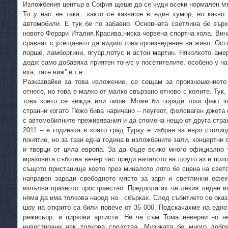
Изложбения център в София щеше да се чуди всеки нормален мъ
То у нас не така.. както се казваше в един хумор, но какво
автомобили. Е тук бе по забавно. Основната светлина бе върх
новото Ферари Италия.Красива,ниска червена спортна кола. Вина
сравнят с усещането да видиш това произведение на живо. Оста
порше, ламборгини, ягуар,лотус и астон мартин. Няколкото аме
додж само добавяха приятен тонус у посетителите, особено у на
иха, тате виж” и т.н.
Разказвайки за това изложение, се сещам за произношениет
отнесе, но това е малко от малко свързано отново с колите. Тук,
това което се вижда или пише. Може би поради този факт з
странни когато Пежо бива наричано – пеугеот, фолсваген джета е
с автомобилните преживявания и да спомена нещо от друга стра
2011 – е годината в която град Турку е избран за евро столи
понятие, но за тази една година в изложбените зали, концертн
и творци от цяла европа. За да бъде всико много официално 
мразовита съботна вечер час преди началото на шоуто аз и поло
същото пристанище което през миналото лято бе сцена на свет
направен заради свободното място за заря и светлинни ефек
изпълва празното пространство. Предполагах че лекия леден в
няма да има толкова народ но.. сбърках. След събитието се оказ
шоу на открито са били повече от 35 000. Подскачахме на едно
режисьор, и циркови артисти. Не че съм Тома неверни но н
инвестирани чак толкова средства. Музиката бе много добр