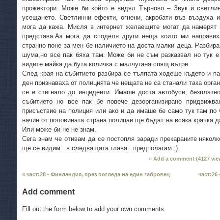
прожектори. Може би който е видял Търново – Звук и светлин
усещането. Светлинни ефекти, огнени, акробати във въздуха и
мога да кажа. Мисля в интернет желаещите могат да намерят 
представа.Аз мога да споделя други неща които ми направих
странно поне за мен бе наличието на доста малки деца. Разбира
шума,но все пак бяха там. Може би не съм разказвал но тук е
видите майка да бута количка с малчугана спящ вътре.
След края на събитието разбира се тълпата ходеше където и п
ден признаваха от полицията че нещата не са станали така орган
се е стигнало до инциденти. Имаше доста автобуси, безплатно
събитието но все пак бе повече дезорганизирано придвижв
присъствие на полиция или ако и да имаше бе само тук там по 
начин от половината страна полицаи ще бъдат на всяка крачка да
Или може би не не знам.
Сега знам че отивам да се постопля заради прекараните няколко
ще се видим.. в следващата глава.. предполагам ;)
Add a comment (
4127
vie
« част:28 - Финландия, през погледа на един габровец
част:26
Add comment
Fill out the form below to add your own comments