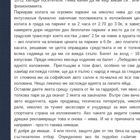
10-12 хиляди посетители. Няма начин да не кеф викам си.. ил
физиономията.
Паркирам колата на огромен паркинг на няколко нива до са
ентусиазъм буквално завличам половинката в изложбения цент
колата в града на паркинг е за 2 часа от 2.70 до 3.0е, в зав
намерите дори неделен ден безплатен паркинг и весто да се л
градския транспорт което коства „само” 2.5е на човек в едната 
– ако платите на влизане цената за паркинг е 6.0е , ако платите 
касата, решавам че целта оправдава средствата и не е толко
всяка седмица че да ми се вижда скъпо. Билет за вход – 18.
изпусвам. Преди няколко месеца ходихме на балет - „Лебедово ез
едното изложение.. Преглъщам и този факт, особено че сме дв
хамбар изглежда голям, ще да е пълно с народ и неща за гледан
от спомена ми за софийския авто салон е по-малка но все пак
половина. Нещо лекичко ме загложди идеята за пачите яйца..
Оставям двете якета срещу сумата от 4е за гардероб, тия явно
толкова пари за да окачат 2 якета на закачалки. Вътре сме веч
авто моделчета, един продаващ техическа литература, няко
рали, няколко за тунинг аксесоари и учудващо за мен някол
спортната страна на изложението. Ако чакате да видите сним
дрешки рекламиращи това и онова – няма. И не е причината че
направил - просто такива нямаше.
Е добре де имаше.. 4 или почти, защото две от тях бяха на щан
състезателен отбор. Определено ако бе подобно събитие