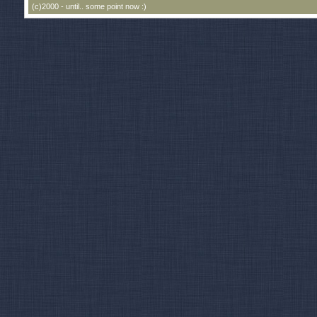
(c)2000 - until.. some point now :)