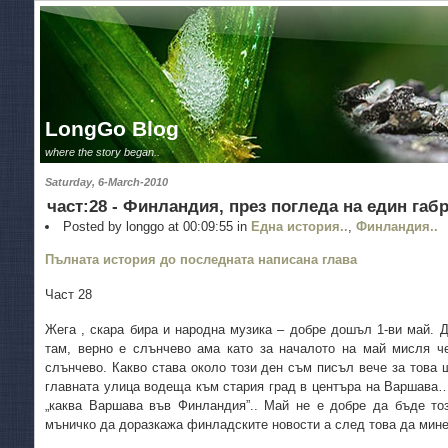
LongGo Blog
where the story began..
Saturday, 6-March-2010
част:28 - Финландия, през погледа на един габ
Posted by longgo at 00:09:55 in
Една история..
,
Финландия..
Пълната история до последната написана глава
Част 28
Жега , скара бира и народна музика – добре дошъл 1-ви май. Д
там, верно е слънчево ама като за началото на май мисля че
слънчево. Какво става около този ден съм писъл вече за това 
главната улица водеща към стария град в центъра на Варшава…
„каква Варшава във Финландия”.. Май не е добре да бъде тоз
мъничко да доразкажа финладските новости а след това да мине