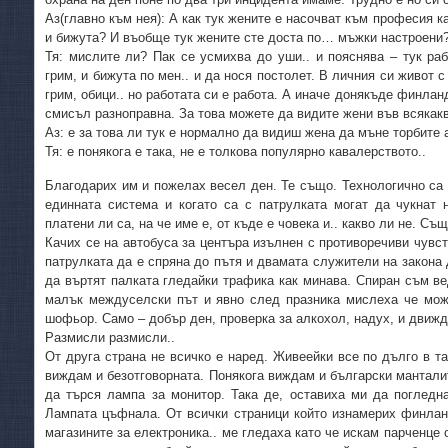
Аз(главно към нея): А как тук жените е насочват към професия ка
и бижута? И въобще тук жените сте доста по… мъжки настроени
Тя: мислите ли? Пак се усмихва до уши.. и пояснява – тук ра
грим, и бижута по мен.. и да нося постолет. В личния си живот 
грим, обици.. но работата си е работа. А иначе донякъде финлан
смисъл разноправна. За това можете да видите жени във всякак
Аз: е за това ли тук е нормално да видиш жена да мъне торбите
Тя: е понякога е така, не е толкова популярно кавалерството..
Благодарих им и пожелах весел ден. Те също. Технологично са 
единната система и когато са с патрулката могат да чукнат 
платени ли са, на че име е, от къде е човека и.. какво ли не. Съ
Качих се на автобуса за центъра изълнен с противоречиви чувств
патрулката да е спряна до пътя и двамата служители на закона
да въртят палката гледайки трафика как минава. Спиран съм в
малък междуселски път и явно след празника мислеха че мож
шофьор. Само – добър ден, проверка за алкохол, надух, и движд
Размисли размисли..
От друга страна не всичко е наред. Живеейки все по дълго в т
виждам и безотговорната. Понякога виждам и български мантали
да търся лампа за монитор. Така де, оставиха ми да погледн
Лампата цъфнала. От всички страници който изнамерих финланд
магазините за електроника.. ме гледаха като че искам парченце 