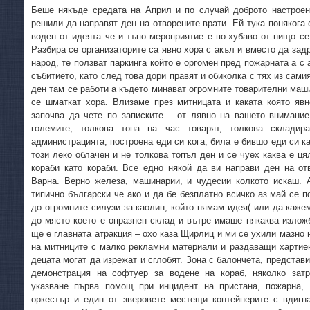
Беше някъде средата на Април и по случай доброто настрое
решили да направят ден на отворените врати. Ей тука понякога 
воден от идеята че и тъпо мероприятие е по-хубаво от нищо се
Разбира се организаторите са явно хора с акъл и вместо да зад
народ, те ползват паркинга който е оргомен пред пожарната а 
събитието, като след това дори правят и обиколка с тях из сами
ден там се работи а където минават огромните товарителни маши
се шматкат хора. Влизаме през митницата и каката която явн
започва да чете по записките – от лявно на вашето внимание
големите, толкова тона на час товарят, толкова складир
администрацията, построена еди си кога, била е бившо еди си ка
този леко облачен и не толкова топъл ден и се чуех каква е ця
кораби като кораби. Все едно някой да ви направи ден на от
Варна. Верно железа, машинарии, и чудесии колкото искаш. 
типично български че ако и да бе безплатно всичко аз май се п
до огромните силузи за каолин, който нямам идея( или да кажем
до място което е опразнен склад и вътре имаше някаква изложба
ще е главната атракция – охо каза Щирлиц и ми се ухили мазно 
на митниците с малко рекламни материали и раздаващи хартиен
децата могат да изрежат и сглобят. Зона с балончета, представ
демонстрация на софтуер за водене на кораб, няколко затр
указване първа помощ при инцидент на пристана, пожарна, 
оркестър и един от зверовете местещи контейнерите с вдигн