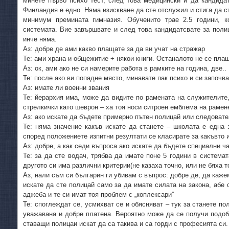
минете първо психо тест, след това медицински и да кандида
Финландия е едно. Няма изискване да сте отслужил и стига да с
минимум премината гимназия. Обученито трае 2.5 години, к
системата. Вие завършвате и след това кандидатсвате за полиц
инче няма.
Аз: добре де ами какво плащате за да ви учат на стражар
Те: ами храна и общежитие + някои книги. Останалото не се пла
Аз: ок, ами ако не си намерите работа в рамките на година, две..
Те: после ако ви попадне място, минавате пак психо и си започв
Аз: имате ли военни звания
Те: йерархия има, може да видите по рамената на служителите
стрелкички като шеврон – ха тоя носи ситроен емблема на раменет
Аз: ако искате да бъдете примерно пътен полицай или следоват
Те: няма значение какъв искате да станете – школата е една 
според положениете изпитни резултати се класирате за какъвто и
Аз: добре, а как седи въпроса ако искате да бъдете специални ч
Те: за да сте водач, трябва да имате поне 5 години в системат
другото си има различни критерии(не казаха точно, или не бяха т
Аз, нали съм си българин ги убивам с въпрос: добре де, да каже
искате да сте полицай само за да имате силата на закона, абе
аджеба и те си имат тоя проблем с „коплексари”
Те: споглеждат се, усмихват се и обясняват – тук за станете п
уважавана и добре платена. Вероятно може да се получи подоб
ставащи полицаи искат да са такива и са горди с професията си.