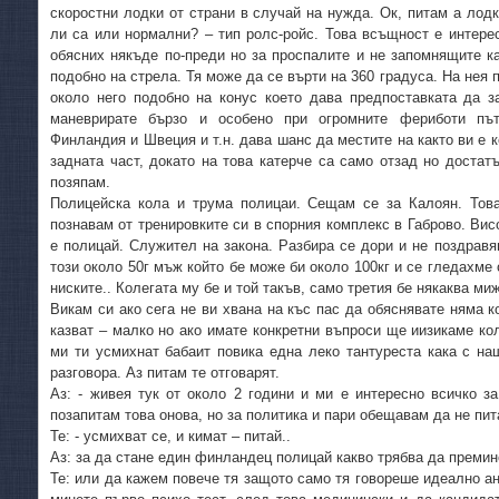
скоростни лодки от страни в случай на нужда. Ок, питам а лодк
ли са или нормални? – тип ролс-ройс. Това всъщност е интере
обясних някъде по-преди но за проспалите и не запомнящите к
подобно на стрела. Тя може да се върти на 360 градуса. На нея 
около него подобно на конус което дава предпоставката да з
маневрирате бързо и особено при огромните фериботи пъ
Финландия и Швеция и т.н. дава шанс да местите на както ви е 
задната част, докато на това катерче са само отзад но доста
позяпам.
Полицейска кола и трума полицаи. Сещам се за Калоян. Тов
познавам от тренировките си в спорния комплекс в Габрово. Висо
е полицай. Служител на закона. Разбира се дори и не поздравяв
този около 50г мъж който бе може би около 100кг и се гледахме о
ниските.. Колегата му бе и той такъв, само третия бе някаква ми
Викам си ако сега не ви хвана на къс пас да обяснявате няма ко
казват – малко но ако имате конкретни въпроси ще иизикаме кол
ми ти усмихнат бабаит повика една леко тантуреста кака с на
разговора. Аз питам те отговарят.
Аз: - живея тук от около 2 години и ми е интересно всичко з
позапитам това онова, но за политика и пари обещавам да не пи
Те: - усмихват се, и кимат – питай..
Аз: за да стане един финландец полицай какво трябва да премин
Те: или да кажем повече тя защото само тя говореше идеално ан