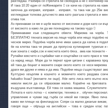
разгледаш. Разбира се стрелата бе свободна а не с контейнер на
И така 10:20 един от поЖенкарите  се качи на стрелата на кам
започна да изправя, изправя .. изправя.. та така чак до 25м в
изглеждаше толкова длъгнесто ама като разгъна стрелата и мен 
отива тоя.
Аз признавам си ме е шубе малко от височини и дори като си въ
от високото а камо ли да ме похендриш на такова чудо 
Преминаваме към следващите обекти. Миризма на чорба. Т
БЕЗПЛАТНО тяхната версия на леще чорба или нещо подобно на 
чеснов мириз. Подобна чорба вече имах шанса да хапна в подел
бе на клетва така че реших да пропусна кулинарния туризъм и 
към зоната с кафе,сок и кексчета които бяха.. ама как познахте
Рупайки кексчето и сърбайки чая и озъртайки се като прасе в те
са наред нещо. Море да ти пернат едни цигани с караванка про
ей така да боцнат и мазните скари около които се носи миризма
драги ми друже и няма и да има. Подобни неща съществуват ама
Културно хвърлям в кошчето и момичето което раздава сокч
haluatko lisaa? (желаете ли още). Абе нито лиса нито вълчо ис
неволи мисля да се образовам малко. Корабче на бреговата 
въздушна възглавница. Ей това се казва машина. Служителите 
Лотката е като лотка – с компютри, техника и .. обучен персонал
управление и чувам зад гърба си някой ми говори. Явно пича
какво ми плещи на финландски. Сопри са малко джанъм викам, 
говоря още – обръща на английски – това е среден клас па