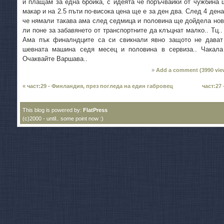
и плащам за една бройка, с идеята че поръчвайки от чужбина щ
макар и на 2.5 пъти по-висока цена ще е за ден два. След 4 ден
че нямали такава ама след седмица и половина ще дойдела нов
ли поне за забавянето от транспортните да клъцнат малко.. Тц.
Ама пък финалндците са си свикнали явно защото не дават 
шевната машина седя месец и половина в сервиза.. Чакала 
Очаквайте Варшава..
Add a comment (
3990
vie
« част:29 - Финландия, през погледа на един габровец
част:27
This blog is powered by:
FlatPress
(c)2000 - until.. some point now :)