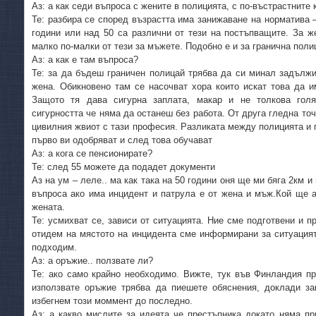
Аз: а как седи въпроса с жените в полицията, с по-въстрастните
Те: разбира се според възрастта има занижаване на норматива –
години или над 50 са различни от тези на постъпващите. За ж
малко по-малки от тези за мъжете. Подобно е и за гранична поли
Аз: а как е там въпроса?
Те: за да бъдеш граничен полицай трябва да си минал задълж
жена. Обикновено там се насочват хора които искат това да 
Защото тя дава сигурна заплата, макар и не толкова гол
сигурността че няма да останеш без работа. От друга гледна точк
цивилния жвиот с тази професия. Разликата между полицията и г
първо ви одобряват и след това обучават
Аз: а кога се пенсионирате?
Те: след 55 можете да подадет документи
Аз на ум – леле.. ма как така на 50 години оня ще ми бяга 2км 
въпроса ако има инцидент и патрула е от жена и мъж.Кой ще а
жената.
Те: усмихват се, зависи от ситуацията. Ние сме подготвени и п
отидем на мястото на инцидента сме информирани за ситуацият
подходим.
Аз: а оръжие.. ползвате ли?
Те: ако само крайно необходимо. Вижте, тук във Финландия пр
използвате оръжие трябва да пиешете обяснения, доклади за
избегнем този моммент до последно.
Аз: а какво мислите за идеята че престъпника докато няма пр