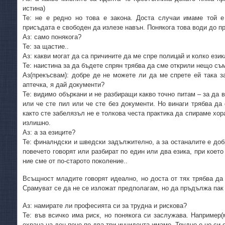
истина)
Те: не е редно но това е закона. Доста случаи имаме той е
присъдата е свободен да излезе навън. Понякога това води до п
Аз: само понякога?
Те: за щастие..
Аз: какви могат да са причините да ме спре полицай и колко език
Те: наистина за да бъдете спрян трябва да сме открили нещо съ
Аз(прекъсвам): добре де не можете ли да ме спрете ей така з
аптечка, я дай документи?
Те: видимо объркани и не разбиращи какво точно питам – за да 
или че сте пил или че сте без документи. Но винаги трябва да
както сте забелязъл не е толкова честа практика да спираме хор
излишно.
Аз: а за езиците?
Те: финалндски и шведски задължително, а за останалите е доб
повечето говорят или разбират по един или два езика, при което
ние сме от по-старото поколение..
Всъщност младите говорят идеално, но доста от тях трябва да 
Срамуват се да не се изложат предполагам, но да пръдължа пак
Аз: намирате ли професията си за трудна и рискова?
Те: във всичко има риск, но понякога си заслужава. Например(
охрана на ден поне по два три инцидента имаме. Трудно е но си 